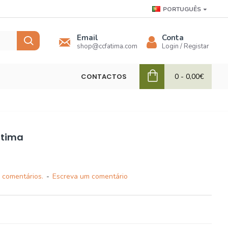
PORTUGUÊS
Email
Conta
shop@ccfatima.com
Login / Registar
CONTACTOS
0 - 0,00€
átima
 comentários.
-
Escreva um comentário