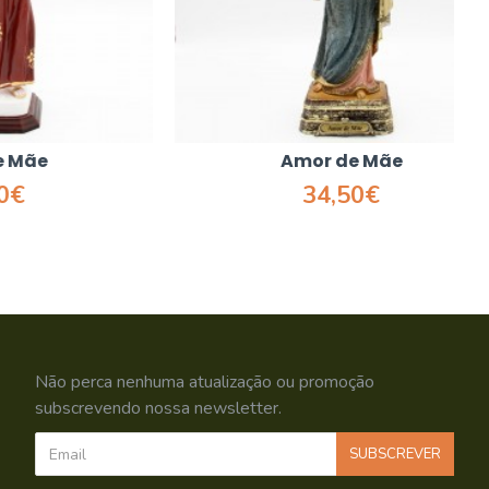
Amor de Mãe
34,50€
Não perca nenhuma atualização ou promoção
subscrevendo nossa newsletter.
SUBSCREVER