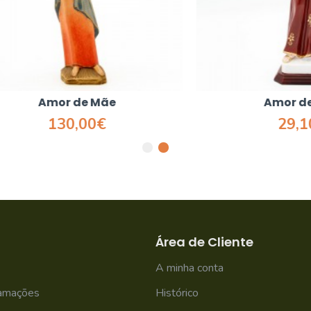
Amor de Mãe
Amor de Mãe
130,00€
29,10€
Área de Cliente
A minha conta
lamações
Histórico