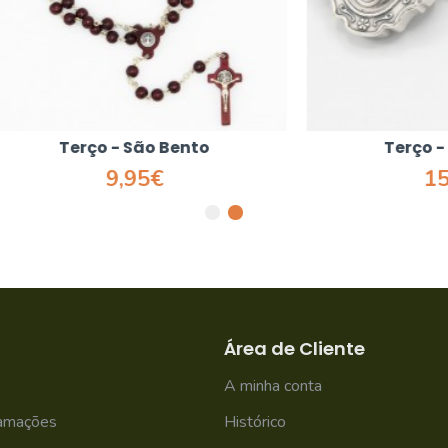
erço - São Bento
Terço - São Ben
9,95€
15,50€
Área de Cliente
A minha conta
lamações
Histórico