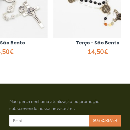
to
Terço - São Bento
14,50€
Não perca nenhuma atualização ou promoção
subscrevendo nossa newsletter.
SUBSCREVER